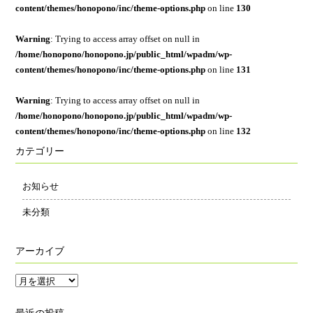
content/themes/honopono/inc/theme-options.php
on line
130
Warning
: Trying to access array offset on null in
/home/honopono/honopono.jp/public_html/wpadm/wp-
content/themes/honopono/inc/theme-options.php
on line
131
Warning
: Trying to access array offset on null in
/home/honopono/honopono.jp/public_html/wpadm/wp-
content/themes/honopono/inc/theme-options.php
on line
132
カテゴリー
お知らせ
未分類
アーカイブ
ア
ー