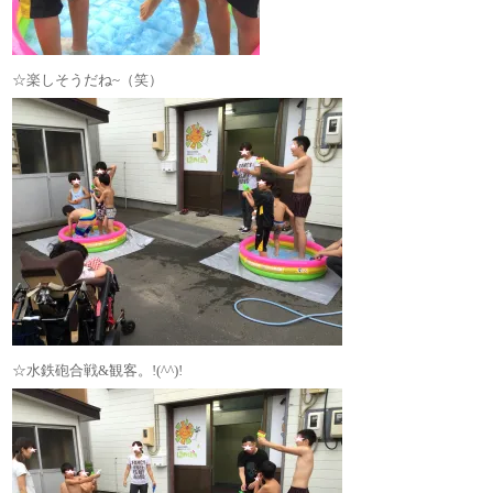
☆楽しそうだね~（笑）
☆水鉄砲合戦&観客。!(^^)!