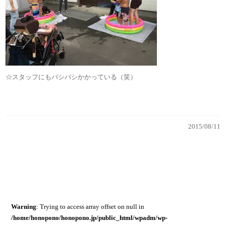
☆スタッフにもバシバシかかっている（笑）
2015/08/11
Warning
: Trying to access array offset on null in
/home/honopono/honopono.jp/public_html/wpadm/wp-