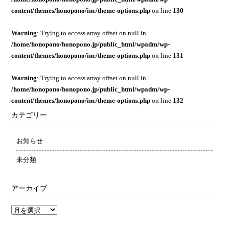
content/themes/honopono/inc/theme-options.php
on line
130
Warning
: Trying to access array offset on null in
/home/honopono/honopono.jp/public_html/wpadm/wp-
content/themes/honopono/inc/theme-options.php
on line
131
Warning
: Trying to access array offset on null in
/home/honopono/honopono.jp/public_html/wpadm/wp-
content/themes/honopono/inc/theme-options.php
on line
132
カテゴリー
お知らせ
未分類
アーカイブ
ア
ー