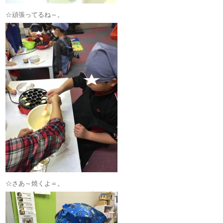
☆頑張ってるね～。
☆さあ～焼くよ＝。