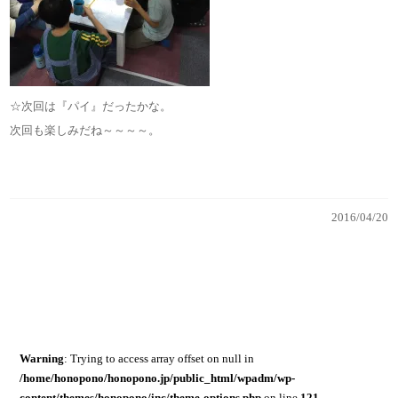
☆次回は『パイ』だったかな。
次回も楽しみだね～～～～。
2016/04/20
Warning
: Trying to access array offset on null in
/home/honopono/honopono.jp/public_html/wpadm/wp-
content/themes/honopono/inc/theme-options.php
on line
121