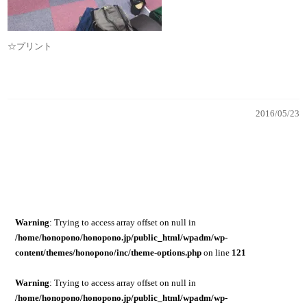
☆プリント
2016/05/23
Warning
: Trying to access array offset on null in
/home/honopono/honopono.jp/public_html/wpadm/wp-
content/themes/honopono/inc/theme-options.php
on line
121
Warning
: Trying to access array offset on null in
/home/honopono/honopono.jp/public_html/wpadm/wp-