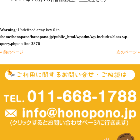
Warning
: Undefined array key 0 in
/home/honopono/honopono.jp/public_html/wpadm/wp-includes/class-wp-
query.php
on line
3876
« 前のページ
次のページ »