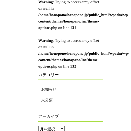
Warning
: Trying to access array offset
on null in
/home/honopono/honopono.jp/public_html/wpadm/wp-
content/themes/honopono/inc/theme-
options.php
on line
131
Warning
: Trying to access array offset
on null in
/home/honopono/honopono.jp/public_html/wpadm/wp-
content/themes/honopono/inc/theme-
options.php
on line
132
カテゴリー
お知らせ
未分類
アーカイブ
ア