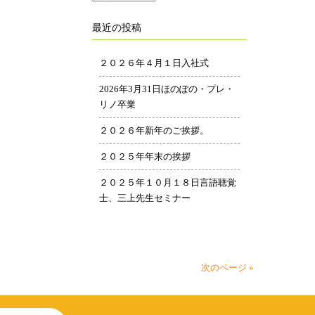
ー
最近の投稿
カ
イ
２０２６年４月１日入社式
ブ
2026年3月31日ほのぽの・プレ・
リノ卒業
２０２６年新年のご挨拶。
２０２５年年末の挨拶
２０２５年１０月１８日言語聴覚
士、三上先生セミナー
次のページ »