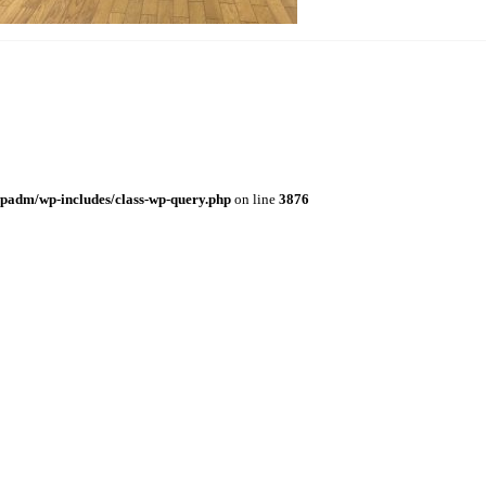
padm/wp-includes/class-wp-query.php
on line
3876