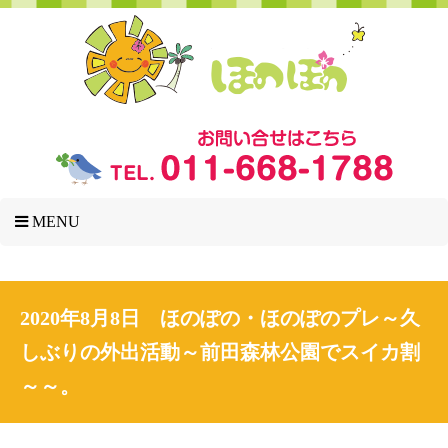
MENU
2020年8月8日 ほのぽの・ほのぽのプレ～久
しぶりの外出活動～前田森林公園でスイカ割
～～。