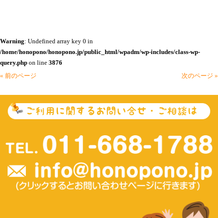
Warning
: Undefined array key 0 in
/home/honopono/honopono.jp/public_html/wpadm/wp-includes/class-wp-
query.php
on line
3876
« 前のページ
次のページ »